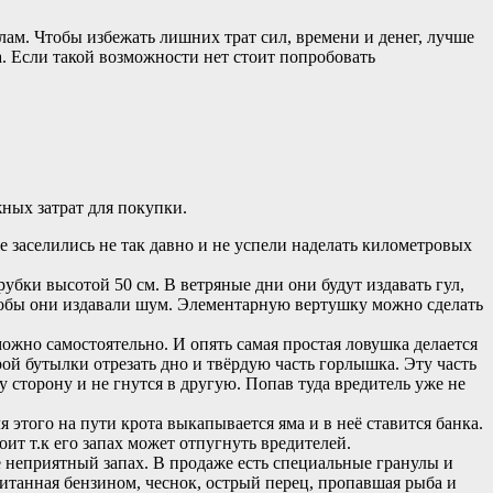
м. Чтобы избежать лишних трат сил, времени и денег, лучше
а. Если такой возможности нет стоит попробовать
ных затрат для покупки.
 заселились не так давно и не успели наделать километровых
убки высотой 50 см. В ветряные дни они будут издавать гул,
 чтобы они издавали шум. Элементарную вертушку можно сделать
жно самостоятельно. И опять самая простая ловушка делается
орой бутылки отрезать дно и твёрдую часть горлышка. Эту часть
у сторону и не гнутся в другую. Попав туда вредитель уже не
этого на пути крота выкапывается яма и в неё ставится банка.
т т.к его запах может отпугнуть вредителей.
 неприятный запах. В продаже есть специальные гранулы и
питанная бензином, чеснок, острый перец, пропавшая рыба и