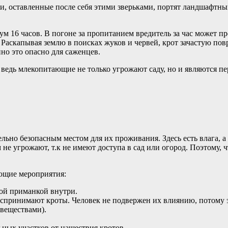
и, оставленные после себя этими зверьками, портят ландшафтны
м 16 часов. В погоне за пропитанием вредитель за час может 
. Раскапывая землю в поисках жуков и червей, крот зачастую по
но это опасно для саженцев.
, ведь млекопитающие не только угрожают саду, но и являются 
ьно безопасным местом для их проживания. Здесь есть влага, а
не угрожают, т.к не имеют доступа в сад или огород. Поэтому, 
ющие мероприятия:
ой приманкой внутри.
оспринимают кроты. Человек не подвержен их влиянию, потому э
веществами).
ных участков от нашествия кротов.