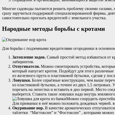
Многие садоводы пытаются решить проблему своими силами, но
сразу заручиться поддержкой специализированной фирмы, деяте
самостоятельно прогнать вредителей с земельного участка.
Народные методы борьбы с кротами
Для борьбы с подземными вредителями огородники в основном
Затопление ходов.
Самый простой метод избавиться от кр
лабиринтов.
Отпугиватели.
Можно смонтировать устройства, которые 
который напугает кротов. Подойдут для этого различные
из железного прута и пластиковой бутылки, сделав у посл
Ловушки.
Более серьёзные конструкции, чем выше переч
из пластиковой бутылки, а точнее из двух 1,5 литровых. У
порезать на лепестки и вставить в дно первой. Место сое
выберется. Ставить такие ловушки надо внутрь земляного
Можно соорудить простейшу
Для приманки в неё можно положить дождевых червей. вс
Окуривание нор.
В качестве ароматических отпугивател
таблетки “Магтоксин” и “Фостоксин” , которыми можно по