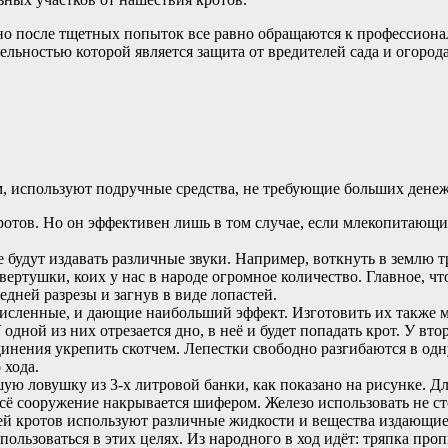
 после тщетных попыток все равно обращаются к профессионала
льностью которой является защита от вредителей сада и огород
, используют подручные средства, не требующие больших денеж
отов. Но он эффективен лишь в том случае, если млекопитающие
будут издавать различные звуки. Например, воткнуть в землю тр
 вертушки, коих у нас в народе огромное количество. Главное,
едней разрезы и загнув в виде лопастей.
исленные, и дающие наибольший эффект. Изготовить их также мо
 одной из них отрезается дно, в неё и будет попадать крот. У вт
динения укрепить скотчем. Лепестки свободно разгибаются в одн
 хода.
ю ловушку из 3-х литровой банки, как показано на рисунке. Для 
ё сооружение накрывается шифером. Железо использовать не стои
ей кротов используют различные жидкости и вещества издающие
льзоваться в этих целях. Из народного в ход идёт: тряпка про