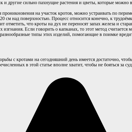
лик и другие сильно пахнущие растения и цветы, которые можно 
 проникновения на участок кротов, можно устраивать по периме
 20 см над поверхностью. Процесс относится конечно, к трудоём
тоит отметить, что кроты на дух не переносят запах железа и ста
их изгнания. Если говорить о капканах, то этот метод считаетс
 разнообразные типы этих изделий, помогающие в поимке вреди
борьбы с кротами на сегодняшний день имеется достаточно, чтоб
численных в этой статье вполне хватит, чтобы не бояться за су