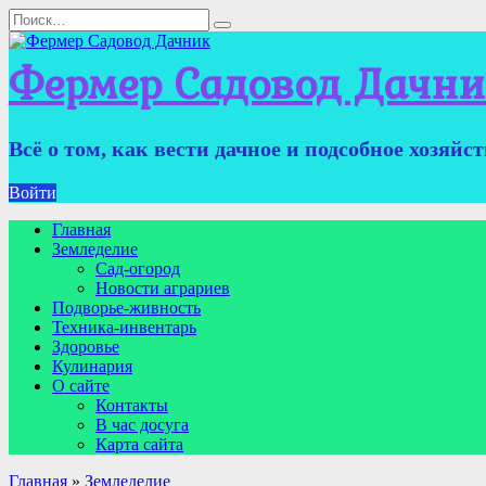
Перейти
Search
к
for:
содержанию
Фермер Садовод Дачни
Всё о том, как вести дачное и подсобное хозяйс
Войти
Главная
Земледелие
Сад-огород
Новости аграриев
Подворье-живность
Техника-инвентарь
Здоровье
Кулинария
О сайте
Контакты
В час досуга
Карта сайта
Главная
»
Земледелие