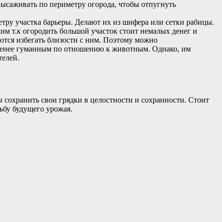
высаживать по периметру огорода, чтобы отпугнуть
тру участка барьеры. Делают их из шифера или сетки рабицы.
ким т.к огородить большой участок стоит немалых денег и
раются избегать близости с ним. Поэтому можно
я менее гуманным по отношению к животным. Однако, им
телей.
ы сохранить свои грядки в целостности и сохранности. Стоит
дьбу будущего урожая.