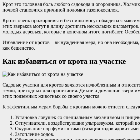
Крот это головная боль любого садовода и огородника. Холмик
почвой становятся причиной поломки газонокосилок.
Кроты очень прожорливы и без пищи могут обходиться максиму
этих зверьков могут в длину достигать нескольких километров
молодых деревьев, которые в конечном итоге погибают. Особен
Избавление от кротов – вынужденная мера, но она необходима
как бешенство.
Как избавиться от крота на участке
Садовые участки для кротов являются излюбленным и относител
земли, пригодных для пропитания. Дикие и домашние звери им 
этих подземных животных со своего участка.
К эффективным мерам борьбы с кротами можно отнести следу
Установка ловушек со специальным механизмом и пищев
Отпугиватели, воздействующие ультразвуком, который в
Окуривание нор фумигантами (газация ходов ядовитыми 
Затопление ходов.
Обращение в организации, занимающиеся защитой земель