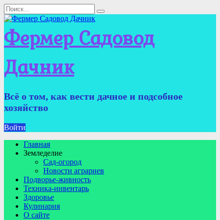
Перейти
Search
к
for:
содержанию
Фермер Садовод
Дачник
Всё о том, как вести дачное и подсобное
хозяйство
Войти
Главная
Земледелие
Сад-огород
Новости аграриев
Подворье-живность
Техника-инвентарь
Здоровье
Кулинария
О сайте