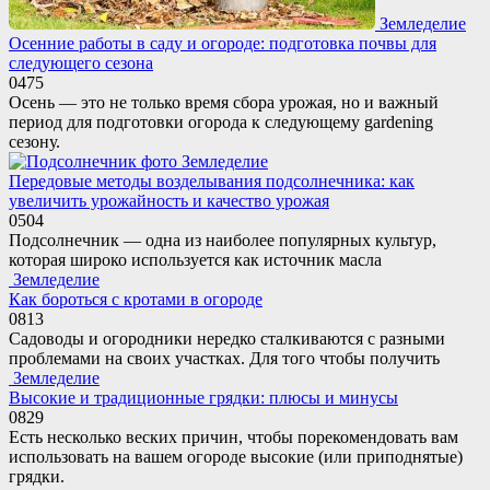
Земледелие
Осенние работы в саду и огороде: подготовка почвы для
следующего сезона
0
475
Осень — это не только время сбора урожая, но и важный
период для подготовки огорода к следующему gardening
сезону.
Земледелие
Передовые методы возделывания подсолнечника: как
увеличить урожайность и качество урожая
0
504
Подсолнечник — одна из наиболее популярных культур,
которая широко используется как источник масла
Земледелие
Как бороться с кротами в огороде
0
813
Садоводы и огородники нередко сталкиваются с разными
проблемами на своих участках. Для того чтобы получить
Земледелие
Высокие и традиционные грядки: плюсы и минусы
0
829
Есть несколько веских причин, чтобы порекомендовать вам
использовать на вашем огороде высокие (или приподнятые)
грядки.