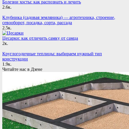
Болезни хосты: как распознать и лечить
2.6к.
Клубника (садовая земляника) — агротехника, строение,
севооборот, посадка, сорта, рассада
2.5к.
Цесарки: как отличить самку от самца
2к.
Круглогодичные теплицы: выбираем нужный тип
конструкции
1.9к.
Читайте нас в Дзене