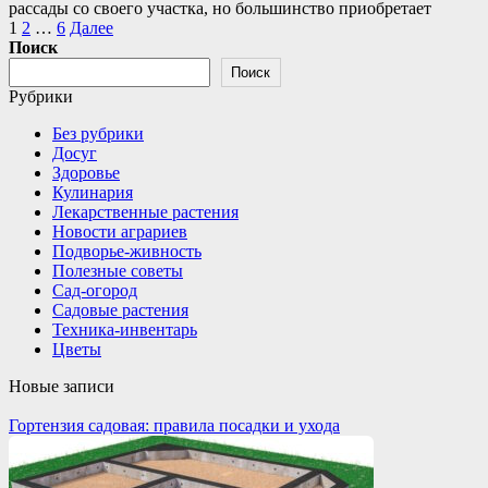
рассады со своего участка, но большинство приобретает
Пагинация
1
2
…
6
Далее
записей
Поиск
Поиск
Рубрики
Без рубрики
Досуг
Здоровье
Кулинария
Лекарственные растения
Новости аграриев
Подворье-живность
Полезные советы
Сад-огород
Садовые растения
Техника-инвентарь
Цветы
Новые записи
Гортензия садовая: правила посадки и ухода