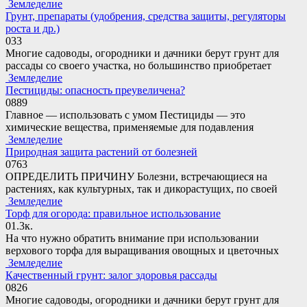
Земледелие
Грунт, препараты (удобрения, средства защиты, регуляторы
роста и др.)
0
33
Многие садоводы, огородники и дачники берут грунт для
рассады со своего участка, но большинство приобретает
Земледелие
Пестициды: опасность преувеличена?
0
889
Главное — использовать с умом Пестициды — это
химические вещества, применяемые для подавления
Земледелие
Природная защита растений от болезней
0
763
ОПРЕДЕЛИТЬ ПРИЧИНУ Болезни, встречающиеся на
растениях, как культурных, так и дикорастущих, по своей
Земледелие
Торф для огорода: правильное использование
0
1.3к.
На что нужно обратить внимание при использовании
верхового торфа для выращивания овощных и цветочных
Земледелие
Качественный грунт: залог здоровья рассады
0
826
Многие садоводы, огородники и дачники берут грунт для