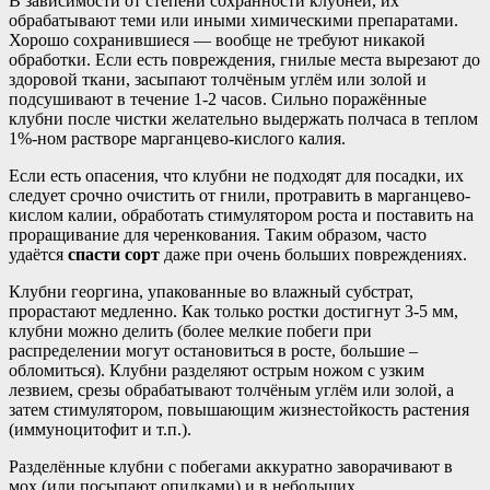
В зависимости от степени сохранности клубней, их
обрабатывают теми или иными химическими препаратами.
Хорошо сохранившиеся — вообще не требуют никакой
обработки. Если есть повреждения, гнилые места вырезают до
здоровой ткани, засыпают толчёным углём или золой и
подсушивают в течение 1-2 часов. Сильно поражённые
клубни после чистки желательно выдержать полчаса в теплом
1%-ном растворе марганцево-кислого калия.
Если есть опасения, что клубни не подходят для посадки, их
следует срочно очистить от гнили, протравить в марганцево-
кислом калии, обработать стимулятором роста и поставить на
проращивание для черенкования. Таким образом, часто
удаётся
спасти сорт
даже при очень больших повреждениях.
Клубни георгина, упакованные во влажный субстрат,
прорастают медленно. Как только ростки достигнут 3-5 мм,
клубни можно делить (более мелкие побеги при
распределении могут остановиться в росте, большие –
обломиться). Клубни разделяют острым ножом с узким
лезвием, срезы обрабатывают толчёным углём или золой, а
затем стимулятором, повышающим жизнестойкость растения
(иммуноцитофит и т.п.).
Разделённые клубни с побегами аккуратно заворачивают в
мох (или посыпают опилками) и в небольших