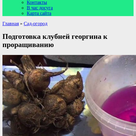
Контакты
В час досуга
Карта сайта
Главная
»
Сад-огород
Подготовка клубней георгина к
проращиванию