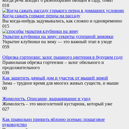
Когда речь заходит о разнообразии овощей в саду, томат
0
18
Когда сажать горькие перцы на рассаду
Вы когда-нибудь задумывались, как сложно и одновременно
0
15
Укрытие клубники на зиму: секреты успешной зимовки
Укрытие клубники на зиму — это важный этап в уходе
0
59
Обрезка гортензии: залог пышного цветения в будущем году
Правильная обрезка гортензии – залог обильного и
продолжительного
0
39
Как защитить дачный дом и участок от мышей зимой
Зима – трудное время для многих живых существ, и мыши
0
0
Жимолость. Описание, выращивание и уход
Жимолость – это многолетний кустарник, который уже
0
27
Как правильно привить яблоню осенью: пошаговое
руководство