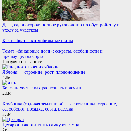
Дача, сад и огород: полное руководство по обустройству и
уходу за участком
Как выбрать автомобильные шины
Томат «банановые ноги»: секреты, особенности и
преимущества сорта
Популярные записи
Яблоня — строение, рост, плодоношение
4.8к.
Болезни хосты: как распознать и лечить
2.6к.
Клубника (садовая земляника) — агротехника, строение,
севооборот, посадка, сорта, рассада
2.5к.
Цесарки: как отличить самку от самца
2к.