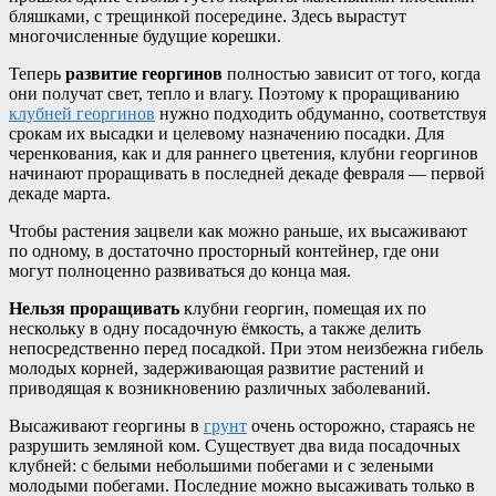
бляшками, с трещинкой посередине. Здесь вырастут
многочисленные будущие корешки.
Теперь
развитие георгинов
полностью зависит от того, когда
они получат свет, тепло и влагу. Поэтому к проращиванию
клубней георгинов
нужно подходить обдуманно, соответствуя
срокам их высадки и целевому назначению посадки. Для
черенкования, как и для раннего цветения, клубни георгинов
начинают проращивать в последней декаде февраля — первой
декаде марта.
Чтобы растения зацвели как можно раньше, их высаживают
по одному, в достаточно просторный контейнер, где они
могут полноценно развиваться до конца мая.
Нельзя проращивать
клубни георгин, помещая их по
нескольку в одну посадочную ёмкость, а также делить
непосредственно перед посадкой. При этом неизбежна гибель
молодых корней, задерживающая развитие растений и
приводящая к возникновению различных заболеваний.
Высаживают георгины в
грунт
очень осторожно, стараясь не
разрушить земляной ком. Существует два вида посадочных
клубней: с белыми небольшими побегами и с зелеными
молодыми побегами. Последние можно высаживать только в