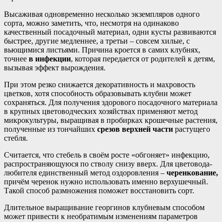
Высаживая одновременно несколько экземпляров одного
сорта, можно заметить, что, несмотря на одинаково
качественный посадочный материал, одни кусты развиваются
быстрее, другие медленнее, а третьи – совсем хилые, с
вьющимися листьями. Причина кроется в самих клубнях,
точнее
в инфекции
, которая передается от родителей к детям,
вызывая эффект вырождения.
При этом резко снижается декоративность и махровость
цветков, хотя способность образовывать клубни может
сохраняться. Для получения здорового посадочного материала
в крупных цветоводческих хозяйствах применяют метод
микрокультуры, выращивая в пробирках крошечные растения,
полученные из тончайших
срезов верхней части
растущего
стебля.
Считается, что стебель в своём росте «обгоняет» инфекцию,
распространяющуюся по стволу снизу вверх. Для цветовода-
любителя единственный метод оздоровления –
черенкование,
причём черенок нужно использовать именно верхушечный.
Такой способ размножения поможет восстановить сорт.
Длительное выращивание георгинов клубневым способом
может привести к необратимым изменениям параметров