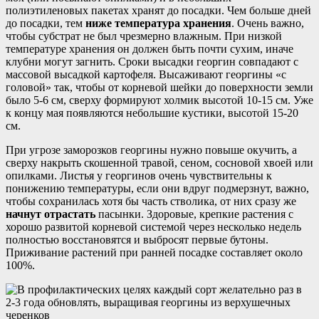
полиэтиленовых пакетах хранят до посадки. Чем больше дней
до посадки, тем
ниже температура хранения
. Очень важно,
чтобы субстрат не был чрезмерно влажным. При низкой
температуре хранения он должен быть почти сухим, иначе
клубни могут загнить. Сроки высадки георгин совпадают с
массовой высадкой картофеля. Высаживают георгины «с
головой» так, чтобы от корневой шейки до поверхности земли
было 5-6 см, сверху формируют холмик высотой 10-15 см. Уже
к концу мая появляются небольшие кустики, высотой 15-20
см.
При угрозе заморозков георгины нужно повыше окучить, а
сверху накрыть скошенной травой, сеном, сосновой хвоей или
опилками. Листья у георгинов очень чувствительны к
понижению температуры, если они вдруг подмерзнут, важно,
чтобы сохранилась хотя бы часть стволика, от них сразу же
начнут отрастать
пасынки. Здоровые, крепкие растения с
хорошо развитой корневой системой через несколько недель
полностью восстановятся и выбросят первые бутоны.
Приживание растений при ранней посадке составляет около
100%.