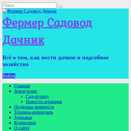
Перейти
Search
к
for:
содержанию
Фермер Садовод
Дачник
Всё о том, как вести дачное и подсобное
хозяйство
Войти
Главная
Земледелие
Сад-огород
Новости аграриев
Подворье-живность
Техника-инвентарь
Здоровье
Кулинария
О сайте