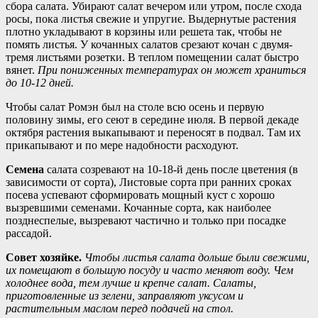
сбора салата. Убирают салат вечером или утром, после схода
росы, пока листья свежие и упругие. Выдернутые растения
плотно укладывают в корзины или решета так, чтобы не
помять листья. У кочанных салатов срезают кочан с двумя-
тремя листьями розетки. В теплом помещении салат быстро
вянет.
При пониженных температурах он может храниться
до 10-12 дней.
Чтобы салат Ромэн был на столе всю осень и первую
половину зимы, его сеют в середине июля. В первой декаде
октября растения выкапывают и переносят в подвал. Там их
прикапывают и по мере надобности расходуют.
Семена
салата созревают на 10-18-й день после цветения (в
зависимости от сорта), Листовые сорта при ранних сроках
посева успевают сформировать мощный куст с хорошо
вызревшими семенами. Кочанные сорта, как наиболее
позднеспелые, вызревают частично и только при посадке
рассадой.
Совет хозяйке.
Чтобы листья салата дольше были свежими,
их помещают в большую посуду и часто меняют воду. Чем
холоднее вода, тем лучше и крепче салат. Салаты,
приготовленные из зелени, заправляют уксусом и
растительным маслом перед подачей на стол.