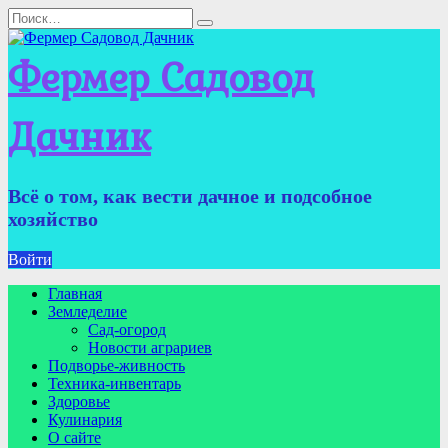
Перейти
Search
к
for:
содержанию
Фермер Садовод
Дачник
Всё о том, как вести дачное и подсобное
хозяйство
Войти
Главная
Земледелие
Сад-огород
Новости аграриев
Подворье-живность
Техника-инвентарь
Здоровье
Кулинария
О сайте