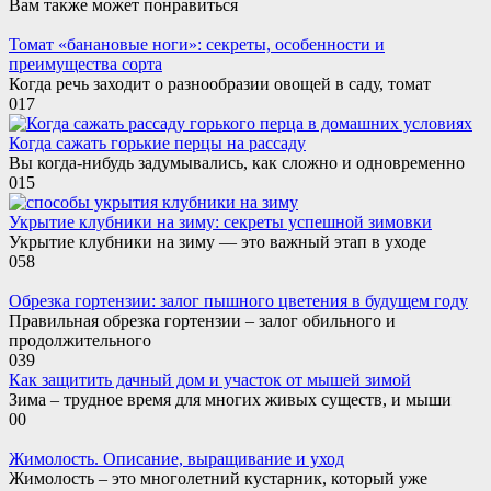
Вам также может понравиться
Томат «банановые ноги»: секреты, особенности и
преимущества сорта
Когда речь заходит о разнообразии овощей в саду, томат
0
17
Когда сажать горькие перцы на рассаду
Вы когда-нибудь задумывались, как сложно и одновременно
0
15
Укрытие клубники на зиму: секреты успешной зимовки
Укрытие клубники на зиму — это важный этап в уходе
0
58
Обрезка гортензии: залог пышного цветения в будущем году
Правильная обрезка гортензии – залог обильного и
продолжительного
0
39
Как защитить дачный дом и участок от мышей зимой
Зима – трудное время для многих живых существ, и мыши
0
0
Жимолость. Описание, выращивание и уход
Жимолость – это многолетний кустарник, который уже