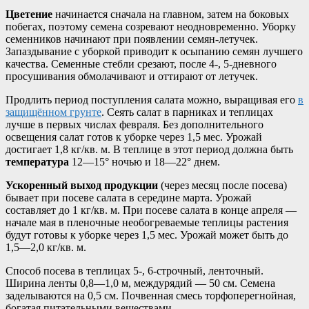
Цветение
начинается сначала на главном, затем на боковых
побегах, поэтому семена созревают неодновременно. Уборку
семенников начинают при появлении семян-летучек.
Запаздывание с уборкой приводит к осыпанию семян лучшего
качества. Семенные стебли срезают, после 4-, 5-дневного
просушивания обмолачивают и оттирают от летучек.
Продлить период поступления салата можно, выращивая его
в
защищённом грунте
. Сеять салат в парниках и теплицах
лучше в первых числах февраля. Без дополнительного
освещения салат готов к уборке через 1,5 мес. Урожай
достигает 1,8 кг/кв. м. В теплице в этот период должна быть
температура
12—15° ночью и 18—22° днем.
Ускоренный выход продукции
(через месяц после посева)
бывает при посеве салата в середине марта. Урожай
составляет до 1 кг/кв. м. При посеве салата в конце апреля —
начале мая в пленочные необогреваемые теплицы растения
будут готовы к уборке через 1,5 мес. Урожай может быть до
1,5—2,0 кг/кв. м.
Способ посева в теплицах 5-, 6-строчный, ленточный.
Ширина ленты 0,8—1,0 м, междурядий — 50 см. Семена
заделываются на 0,5 см. Почвенная смесь торфоперегнойная,
богатая питательными веществами.