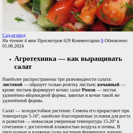
Сад-огород
На чтение
4 мин
Просмотров
629
Комментарии
0
Обновлено
01.06.2024
Агротехника — как выращивать
салат
Наиболее распространены три разновидности салата:
листовой
— образует только розетку листьев;
кочанный
—
кроме листьев формирует кочан; салат
Ромэн
— листья
удлинённо-яйцевидной формы, завитые в кочан такой же
удлинённой формы.
Салат — холодостойкое растение. Семена его прорастают при
температуре 5-10°, наиболее благоприятные условия для роста
и развития — невысокая умеренная температура 15-20° в
сочетании с достаточной влажностью воздуха и почвы. В
прохладные и влажные годы растения формируют хорошо