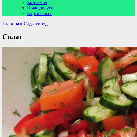
Контакты
В час досуга
Карта сайта
Главная
»
Сад-огород
Салат