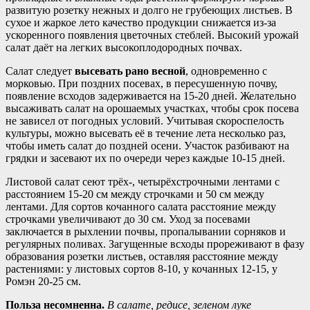
развитую розетку нежных и долго не грубеющих листьев. В
сухое и жаркое лето качество продукции снижается из-за
ускоренного появления цветочных стеблей. Высокий урожай
салат даёт на легких высокоплодородных почвах.
Салат следует
высевать рано весной
, одновременно с
морковью. При поздних посевах, в пересушенную почву,
появление всходов задерживается на 15-20 дней. Желательно
высаживать салат на орошаемых участках, чтобы срок посева
не зависел от погодных условий. Учитывая скороспелость
культуры, можно высевать её в течение лета несколько раз,
чтобы иметь салат до поздней осени. Участок разбивают на
грядки и засевают их по очереди через каждые 10-15 дней.
Листовой салат сеют трёх-, четырёхстрочными лентами с
расстоянием 15-20 см между строчками и 50 см между
лентами. Для сортов кочанного салата расстояние между
строчками увеличивают до 30 см. Уход за посевами
заключается в рыхлении почвы, пропалывании сорняков и
регулярных поливах. Загущенные всходы прореживают в фазу
образования розетки листьев, оставляя расстояние между
растениями: у листовых сортов 8-10, у кочанных 12-15, у
Ромэн 20-25 см.
Польза несомненна.
В салате, редисе, зеленом луке