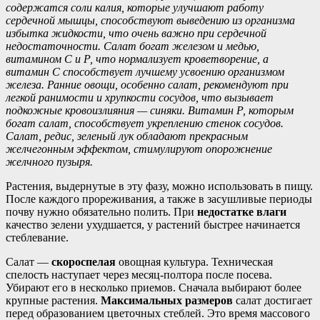
содержатся соли калия, которые улучшают работу
сердечной мышцы, способствуют выведению из организма
избытка жидкости, что очень важно при сердечной
недостаточности. Салат богат железом и медью,
витамином С и Р, что нормализует кроветворение, а
витамин С способствует лучшему усвоению организмом
железа. Ранние овощи, особенно салат, рекомендуют при
легкой ранимости и хрупкости сосудов, что вызывает
подкожные кровоизлияния — синяки. Витамин Р, которым
богат салат, способствует укреплению стенок сосудов.
Салат, редис, зеленый лук обладают прекрасным
желчегонным эффектом, стимулируют опорожнение
желчного пузыря.
Растения, выдернутые в эту фазу, можно использовать в пищу.
После каждого прореживания, а также в засушливые периоды
почву нужно обязательно полить. При
недостатке влаги
качество зелени ухудшается, у растений быстрее начинается
стеблевание.
Салат —
скороспелая
овощная культура. Техническая
спелость наступает через месяц-полтора после посева.
Убирают его в несколько приемов. Сначала выбирают более
крупные растения.
Максимальных размеров
салат достигает
перед образованием цветочных стеблей. Это время массового