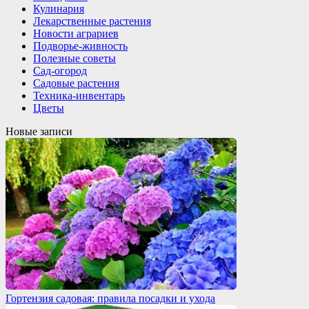
Кулинария
Лекарственные растения
Новости аграриев
Подворье-живность
Полезные советы
Сад-огород
Садовые растения
Техника-инвентарь
Цветы
Новые записи
Гортензия садовая: правила посадки и ухода