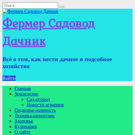
Перейти
Search
к
for:
содержанию
Фермер Садовод
Дачник
Всё о том, как вести дачное и подсобное
хозяйство
Войти
Главная
Земледелие
Сад-огород
Новости аграриев
Подворье-живность
Техника-инвентарь
Здоровье
Кулинария
О сайте