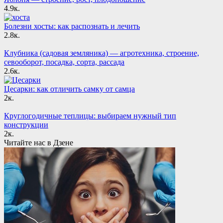
4.9к.
Болезни хосты: как распознать и лечить
2.8к.
Клубника (садовая земляника) — агротехника, строение,
севооборот, посадка, сорта, рассада
2.6к.
Цесарки: как отличить самку от самца
2к.
Круглогодичные теплицы: выбираем нужный тип
конструкции
2к.
Читайте нас в Дзене