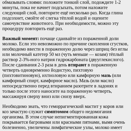
обмазывать слоями: положите тонкий слой, подождите 1-2
минуты, пока не начнет подсыхать, потом наложите
следующий слой, повторите ещё несколько раз. Когда глина
подсохнет, смойте её слегка тёплой водой и оцените
самочувствие животного. При необходимости, можно эту
процедуру повторить ещё раз.
Важный момент:
почаще сдаивайте из пораженной доли
молоко. Если это невозможно по причине скопления сгустков,
необходимо ввести в пораженную долю через шприц без иглы
или молочный катетер 50 мл (чуть меньше — козам) тёплый
раствор 2-3%-ного натрия гидрокарбоната (двууглекислого).
После сдаивания 2-3 раза в день
втирают
в пораженную
четверть одновременно йодистую, пихтовую
(пихтовитиновую), ихтиоловую или камфорную
мазь
(или
камфорный спирт, камфорное масло). Мазь (или масло)
непосредственно перед втиранием разотрите в ладонях и
только после этого наносите на пораженную четверть,
массажируя сверху вниз или снизу вверх.
Необходимо знать, что геморрагический мастит у коров или
коз зачастую служит
симптомом
общего недомогания
организма. В этом случае непигментированная кожа
покрывается багровыми или красными пятнами, вымя очень
болезненно, увеличены лимфатические узлы, молоко имеет