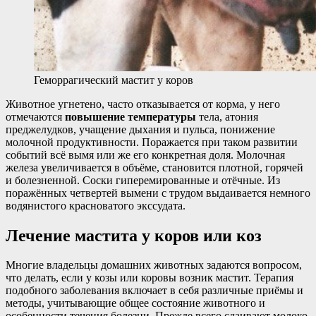
Геморрагический мастит у коров
Животное угнетено, часто отказывается от корма, у него
отмечаются
повышение температуры
тела, атония
преджелудков, учащение дыхания и пульса, понижение
молочной продуктивности. Поражается при таком развитии
событий всё вымя или же его конкретная доля. Молочная
железа увеличивается в объёме, становится плотной, горячей
и болезненной. Соски гиперемированные и отёчные. Из
поражённых четвертей вымени с трудом выдаивается немного
водянистого красноватого экссудата.
Лечение мастита у коров или коз
Многие владельцы домашних животных задаются вопросом,
что делать, если у козы или коровы возник мастит. Терапия
подобного заболевания включает в себя различные приёмы и
методы, учитывающие общее состояние животного и
особенности течения болезни. Прежде всего сдаивают молоко