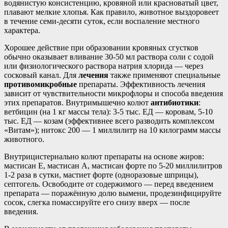
водянистую консистенцию, кровяной или красноватый цвет,
плавают мелкие хлопья. Как правило, животное выздоровеет
в течение семи-десяти суток, если воспаление местного
характера.
Хорошее действие при образовании кровяных сгустков
обычно оказывает вливание 30-50 мл раствора соли с содой
или физиологического раствора натрия хлорида — через
сосковый канал. Для
лечения
также применяют специальные
противомикробные
препараты. Эффективность лечения
зависит от чувствительности микрофлоры и способа введения
этих препаратов. Внутримышечно колют
антибиотики
:
ветбицин (на 1 кг массы тела): 3-5 тыс. ЕД — коровам, 5-10
тыс. ЕД — козам (эффективнее всего разводить комплексом
«Витам»); нитокс 200 — 1 миллилитр на 10 килограмм массы
животного.
Внутрицистернально колют препараты на основе жиров:
мастисан Е, мастисан А, мастисан форте по 5-20 миллилитров
1-2 раза в сутки, мастиет форте (одноразовые шприцы),
септогель. Освободите от содержимого — перед введением
препарата — поражённую долю вымени, продезинфицируйте
сосок, слегка помассируйте его снизу вверх — после
введения.