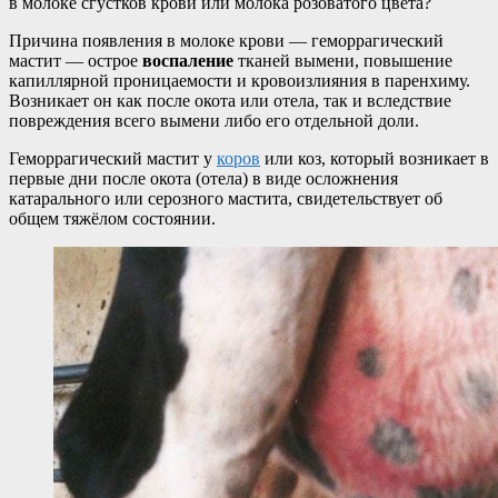
в молоке сгустков крови или молока розоватого цвета?
Причина появления в молоке крови — геморрагический
мастит — острое
воспаление
тканей вымени, повышение
капиллярной проницаемости и кровоизлияния в паренхиму.
Возникает он как после окота или отела, так и вследствие
повреждения всего вымени либо его отдельной доли.
Геморрагический мастит у
коров
или коз, который возникает в
первые дни после окота (отела) в виде осложнения
катарального или серозного мастита, свидетельствует об
общем тяжёлом состоянии.