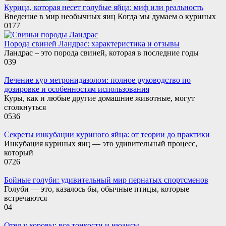
Курица, которая несет голубые яйца: миф или реальность
Введение в мир необычных яиц Когда мы думаем о куриных
0
177
Порода свиней Ландрас: характеристика и отзывы
Ландрас – это порода свиней, которая в последние годы
0
39
Лечение кур метронидазолом: полное руководство по
дозировке и особенностям использования
Куры, как и любые другие домашние животные, могут
столкнуться
0
536
Секреты инкубации куриного яйца: от теории до практики
Инкубация куриных яиц — это удивительный процесс,
который
0
726
Бойные голуби: удивительный мир пернатых спортсменов
Голуби — это, казалось бы, обычные птицы, которые
встречаются
0
4
Отел у коровы: все тонкости и нюансы