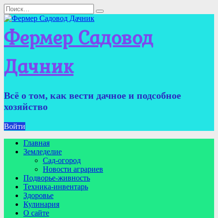
Перейти
Search
к
for:
содержанию
Фермер Садовод
Дачник
Всё о том, как вести дачное и подсобное
хозяйство
Войти
Главная
Земледелие
Сад-огород
Новости аграриев
Подворье-живность
Техника-инвентарь
Здоровье
Кулинария
О сайте