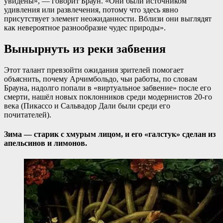
увидены», — говорит Браун. «Они были источником
удивления или развлечения, потому что здесь явно
присутствует элемент неожиданности. Вблизи они выглядят
как невероятное разнообразие чудес природы».
Вынырнуть из реки забвения
Этот талант превзойти ожидания зрителей помогает
объяснить, почему Арчимбольдо, чьи работы, по словам
Брауна, надолго попали в «виртуальное забвение» после его
смерти, нашёл новых поклонников среди модернистов 20-го
века (Пикассо и Сальвадор Дали были среди его
почитателей).
Зима — старик с хмурым лицом, и его «галстук» сделан из
апельсинов и лимонов.