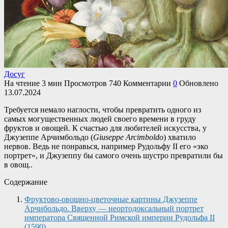
Досуг
На чтение
3 мин
Просмотров
740
Комментарии
0
Обновлено
13.07.2024
Требуется немало наглости, чтобы превратить одного из
самых могущественных людей своего времени в груду
фруктов и овощей. К счастью для любителей искусства, у
Джузеппе Арчимбольдо (
Giuseppe Arcimboldo
) хватило
нервов. Ведь не понравься, например Рудольфу II его «эко
портрет», и Джузеппу бы самого очень шустро превратили бы
в овощ..
Содержание
Фруктово-овощно-цветочные картины Джузеппе
Арчибольдо. Вверху — неортодоксальный портрет
императора Священной Римской империи Рудольфа II
(1590).