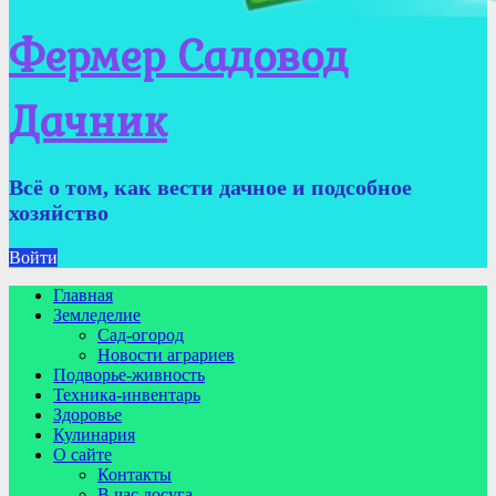
Фермер Садовод
Дачник
Всё о том, как вести дачное и подсобное
хозяйство
Войти
Главная
Земледелие
Сад-огород
Новости аграриев
Подворье-живность
Техника-инвентарь
Здоровье
Кулинария
О сайте
Контакты
В час досуга