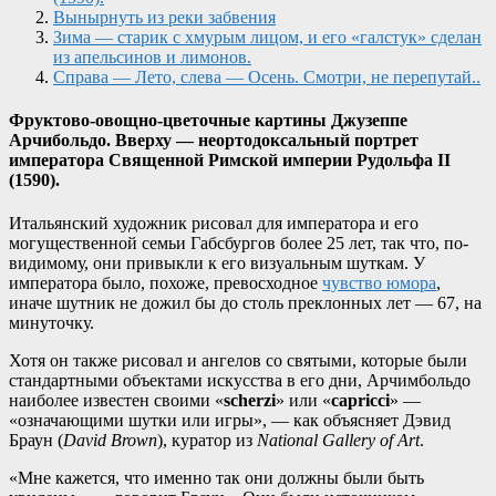
Вынырнуть из реки забвения
Зима — старик с хмурым лицом, и его «галстук» сделан
из апельсинов и лимонов.
Справа — Лето, слева — Осень. Смотри, не перепутай..
Фруктово-овощно-цветочные картины Джузеппе
Арчибольдо. Вверху — неортодоксальный портрет
императора Священной Римской империи Рудольфа II
(1590).
Итальянский художник рисовал для императора и его
могущественной семьи Габсбургов более 25 лет, так что, по-
видимому, они привыкли к его визуальным шуткам. У
императора было, похоже, превосходное
чувство юмора
,
иначе шутник не дожил бы до столь преклонных лет — 67, на
минуточку.
Хотя он также рисовал и ангелов со святыми, которые были
стандартными объектами искусства в его дни, Арчимбольдо
наиболее известен своими «
scherzi
» или «
capricci
» —
«означающими шутки или игры», — как объясняет Дэвид
Браун (
David Brown
), куратор из
National Gallery of Art
.
«Мне кажется, что именно так они должны были быть