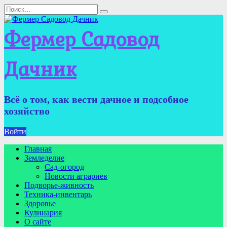
Перейти
Search
к
for:
содержанию
Фермер Садовод
Дачник
Всё о том, как вести дачное и подсобное
хозяйство
Войти
Главная
Земледелие
Сад-огород
Новости аграриев
Подворье-живность
Техника-инвентарь
Здоровье
Кулинария
О сайте