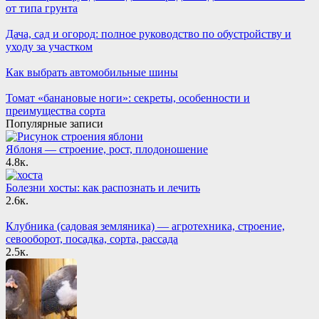
от типа грунта
Дача, сад и огород: полное руководство по обустройству и
уходу за участком
Как выбрать автомобильные шины
Томат «банановые ноги»: секреты, особенности и
преимущества сорта
Популярные записи
Яблоня — строение, рост, плодоношение
4.8к.
Болезни хосты: как распознать и лечить
2.6к.
Клубника (садовая земляника) — агротехника, строение,
севооборот, посадка, сорта, рассада
2.5к.