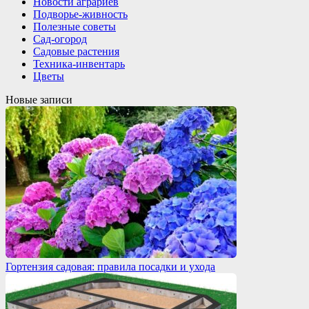
Новости аграриев
Подворье-живность
Полезные советы
Сад-огород
Садовые растения
Техника-инвентарь
Цветы
Новые записи
Гортензия садовая: правила посадки и ухода