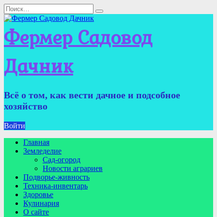
Перейти
Search
к
for:
содержанию
Фермер Садовод
Дачник
Всё о том, как вести дачное и подсобное
хозяйство
Войти
Главная
Земледелие
Сад-огород
Новости аграриев
Подворье-живность
Техника-инвентарь
Здоровье
Кулинария
О сайте