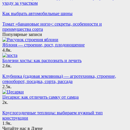
уходу за участком
Как выбрать автомобильные шины
Томат «банановые ноги»: секреты, особенности и
преимущества сорта
Популярные записи
Яблоня — строение, рост, плодоношение
4.8к.
Болезни хосты: как распознать и лечить
2.6к.
Клубника (садовая земляника) — агротехника, строение,
севооборот, посадка, сорта, рассада
2.5к.
Цесарки: как отличить самку от самца
2к.
Круглогодичные теплицы: выбираем нужный тип
конструкции
1.9к.
Читайте нас в Дзене