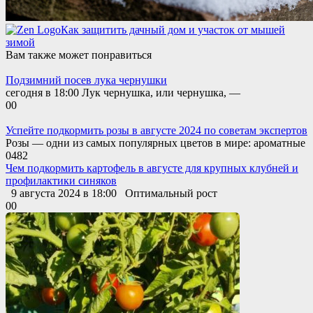
Как защитить дачный дом и участок от мышей
зимой
Вам также может понравиться
Подзимний посев лука чернушки
сегодня в 18:00 Лук чернушка, или чернушка, —
0
0
Успейте подкормить розы в августе 2024 по советам экспертов
Розы — одни из самых популярных цветов в мире: ароматные
0
482
Чем подкормить картофель в августе для крупных клубней и
профилактики синяков
9 августа 2024 в 18:00 Оптимальный рост
0
0