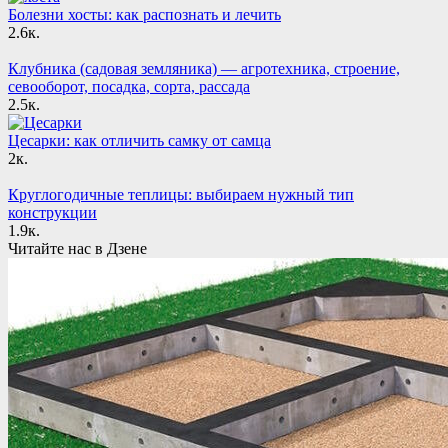
Болезни хосты: как распознать и лечить
2.6к.
Клубника (садовая земляника) — агротехника, строение,
севооборот, посадка, сорта, рассада
2.5к.
Цесарки: как отличить самку от самца
2к.
Круглогодичные теплицы: выбираем нужный тип
конструкции
1.9к.
Читайте нас в Дзене