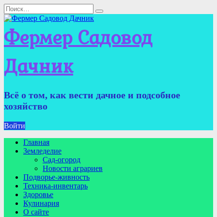
Перейти
Search
к
for:
содержанию
Фермер Садовод
Дачник
Всё о том, как вести дачное и подсобное
хозяйство
Войти
Главная
Земледелие
Сад-огород
Новости аграриев
Подворье-живность
Техника-инвентарь
Здоровье
Кулинария
О сайте