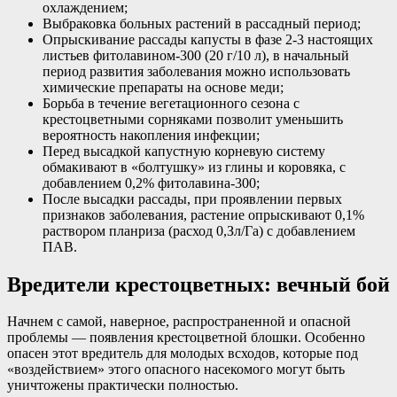
охлаждением;
Выбраковка больных растений в рассадный период;
Опрыскивание рассады капусты в фазе 2-3 настоящих
листьев фитолавином-300 (20 г/10 л), в начальный
период развития заболевания можно использовать
химические препараты на основе меди;
Борьба в течение вегетационного сезона с
крестоцветными сорняками позволит уменьшить
вероятность накопления инфекции;
Перед высадкой капустную корневую систему
обмакивают в «болтушку» из глины и коровяка, с
добавлением 0,2% фитолавина-300;
После высадки рассады, при проявлении первых
признаков заболевания, растение опрыскивают 0,1%
раствором планриза (расход 0,Зл/Га) с добавлением
ПАВ.
Вредители крестоцветных: вечный бой
Начнем с самой, наверное, распространенной и опасной
проблемы — появления крестоцветной блошки. Особенно
опасен этот вредитель для молодых всходов, которые под
«воздействием» этого опасного насекомого могут быть
уничтожены практически полностью.