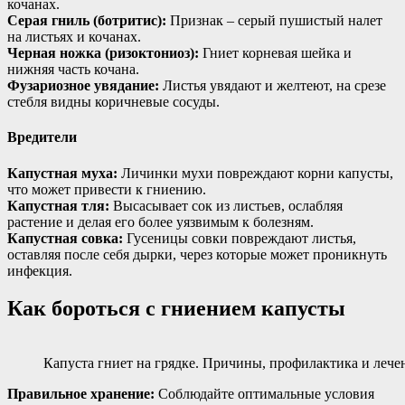
кочанах.
Серая гниль (ботритис):
Признак – серый пушистый налет
на листьях и кочанах.
Черная ножка (ризоктониоз):
Гниет корневая шейка и
нижняя часть кочана.
Фузариозное увядание:
Листья увядают и желтеют, на срезе
стебля видны коричневые сосуды.
Вредители
Капустная муха:
Личинки мухи повреждают корни капусты,
что может привести к гниению.
Капустная тля:
Высасывает сок из листьев, ослабляя
растение и делая его более уязвимым к болезням.
Капустная совка:
Гусеницы совки повреждают листья,
оставляя после себя дырки, через которые может проникнуть
инфекция.
Как бороться с гниением капусты
Капуста гниет на грядке. Причины, профилактика и лече
Правильное хранение:
Соблюдайте оптимальные условия