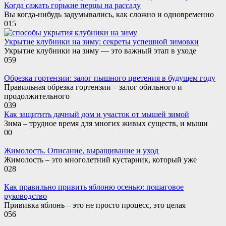
Когда сажать горькие перцы на рассаду
Вы когда-нибудь задумывались, как сложно и одновременно
0
15
Укрытие клубники на зиму: секреты успешной зимовки
Укрытие клубники на зиму — это важный этап в уходе
0
59
Обрезка гортензии: залог пышного цветения в будущем году
Правильная обрезка гортензии – залог обильного и
продолжительного
0
39
Как защитить дачный дом и участок от мышей зимой
Зима – трудное время для многих живых существ, и мыши
0
0
Жимолость. Описание, выращивание и уход
Жимолость – это многолетний кустарник, который уже
0
28
Как правильно привить яблоню осенью: пошаговое
руководство
Прививка яблонь – это не просто процесс, это целая
0
56