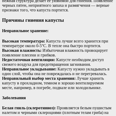
нежная структура делает ее уязвимой для гниения. Появление
черных пятен, неприятного запаха и размягчения — верные
признаки того, что капуста портится.
Причины гниения капусты
Неправильное хранение:
Высокая температура:
Капуста лучше всего хранится при
температуре около 0-5°C. В тепле она быстро портится.
Высокая влажность:
Избыточная влажность провоцирует
появление плесени и грибков.
Недостаточная вентиляция:
Капусте необходим доступ
свежего воздуха для предотвращения загнивания.
Неправильное укладывание:
Капусту нужно укладывать в
один слой, чтобы она не повреждалась и не перегревалась.
Неправильный выбор места хранения:
Лучше хранить
капусту в прохладном, темном и хорошо вентилируемом
месте, например, в погребе, подвале или холодильнике.
Заболевания
Белая гниль (склеротиниоз):
Проявляется белым пушистым
налетом и черными склероциями (плотным телам гриба) на