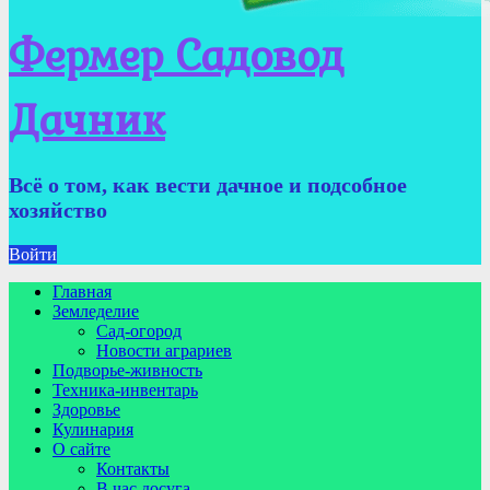
Фермер Садовод
Дачник
Всё о том, как вести дачное и подсобное
хозяйство
Войти
Главная
Земледелие
Сад-огород
Новости аграриев
Подворье-живность
Техника-инвентарь
Здоровье
Кулинария
О сайте
Контакты
В час досуга