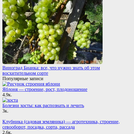
Виноград Бианка: все, что нужно знать об этом
восхитительном сорте
Популярные записи
Яблоня — строение, рост, плодоношение
4.9к.
Болезни хосты: как распознать и лечить
3к.
Клубника (садовая земляника) — агротехника, строение,
севооборот, посадка, сорта, рассада
2.6к.