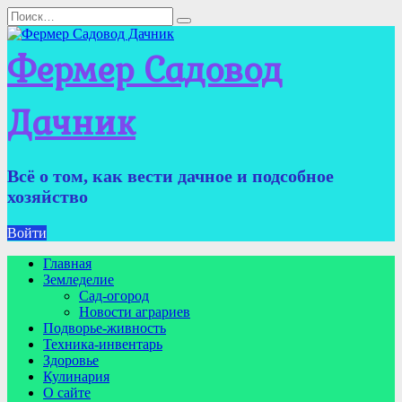
Перейти
Search
к
for:
содержанию
Фермер Садовод
Дачник
Всё о том, как вести дачное и подсобное
хозяйство
Войти
Главная
Земледелие
Сад-огород
Новости аграриев
Подворье-живность
Техника-инвентарь
Здоровье
Кулинария
О сайте