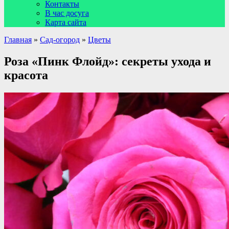
Контакты
В час досуга
Карта сайта
Главная
»
Сад-огород
»
Цветы
Роза «Пинк Флойд»: секреты ухода и
красота