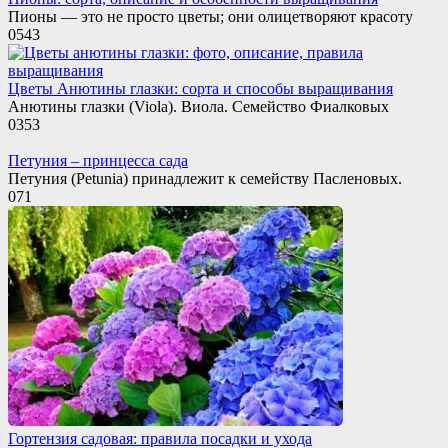
Пионы — это не просто цветы; они олицетворяют красоту
0
543
Цветы Анютины глазки: сорта и способы выращивания
Анютины глазки (Viola). Виола. Семейство Фиалковых
0
353
Петуния – принцесса сада
Петуния (Petunia) принадлежит к семейству Пасленовых.
0
71
Гортензия садовая: правила посадки и ухода