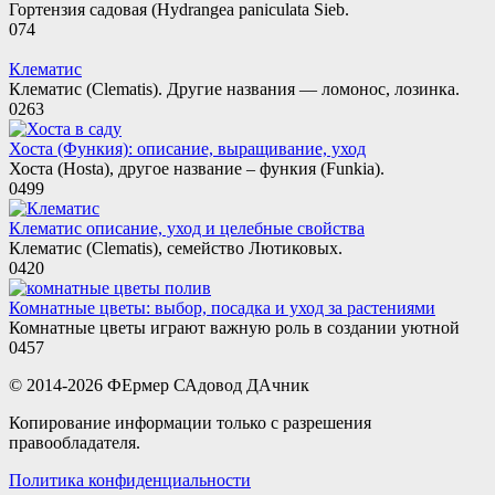
Гортензия садовая (Hydrangea paniculata Sieb.
0
74
Клематис
Клематис (Clematis). Другие названия — ломонос, лозинка.
0
263
Хоста (Функия): описание, выращивание, уход
Хоста (Hosta), другое название – функия (Funkia).
0
499
Клематис описание, уход и целебные свойства
Клематис (Clematis), семейство Лютиковых.
0
420
Комнатные цветы: выбор, посадка и уход за растениями
Комнатные цветы играют важную роль в создании уютной
0
457
© 2014-2026 ФЕрмер САдовод ДАчник
Копирование информации только с разрешения
правообладателя.
Политика конфиденциальности