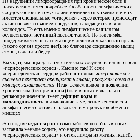
На нарушении лимфообращения при хронической боли в
ногах остановимся подробнее. Особенность лимфатических
сосудов состоит в том, что они начинаются в тканях и в них
имеются специальные «отверстия», через которые происходит
активное «всасывание» продуктов, находящихся в виде
коллоидов. То есть именно лимфатические капилляры
осуществляют истинный дренаж тканей. Но ток лимфы
поддерживается не нагнетающим действием какого-то органа
(такого органа просто нет!), но благодаря сокращению мышц
стопы, голени и бедер.
Выходит, мышцы для лимфатических сосудов исполняют роль
«периферических сердец». Именно так! И если
«периферические сердца» работают плохо,
лимфатическая
система перестает дренировать ткани, продукты обмена в
мышцах накапливаются
. Итак, делаем вывод: в появлении
хроническом (беспричинной) боли в ногах изначально
решающее значение имеет
дефицит воды и
малоподвижность
, вызывающие замедление венозного и
лимфатического оттока с накоплением продуктов обмена в
мышцах.
Это подтверждается рассказами заболевших: боль в ногах
заставила меньше ходить, это нарушило работу
«периферических сердец» и отток лимфы из мягких тканей,