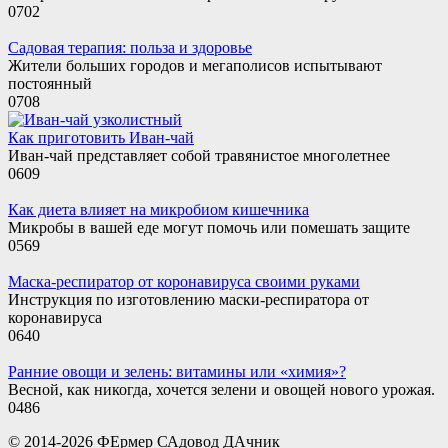
0
702
Садовая терапия: польза и здоровье
Жители больших городов и мегаполисов испытывают
постоянный
0
708
Как приготовить Иван-чай
Иван-чай представляет собой травянистое многолетнее
0
609
Как диета влияет на микробиом кишечника
Микробы в вашей еде могут помочь или помешать защите
0
569
Маска-респиратор от коронавируса своими руками
Инструкция по изготовлению маски-респиратора от
коронавируса
0
640
Ранние овощи и зелень: витамины или «химия»?
Весной, как никогда, хочется зелени и овощей нового урожая.
0
486
© 2014-2026 ФЕрмер САдовод ДАчник