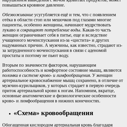
повышаться кровяное давление.
Обезвоживание
усугубляется ещё и тем, что с появлением
отёка в области стоп или мешочков под глазами многие
пациенты, особенно женщины, начинают мудрствовать
лукаво и
сокращают
потребление воды
. Какая-то часть
женщин ограничивает себя в питье, еще и вследствие
учащенного мочеиспускания из-за «цистита» и других
надуманных причин. А мужчины, как известно, страдают из-
за затрудненного мочеиспускания в связи с аденомой
простаты и поэтому не пьют воду.
Вторым по значимости фактором, нарушающим
работоспособность и комфортное состояние мышц, являются
поломки в системе крово- и лимфообращения
. У женщин
артериальное кровоснабжение мышц сохранено, в отличие от
мужчин-курильщиков, у которых страдает в первую очередь
приток артериальной крови к ногам. Напомним, вкратце,
основные анатомические и физиологические особенности
крово- и лимфообращения в нижних конечностях.
«Схема» кровообращения
Обогащенная кислородом артериальная кровь благодаря