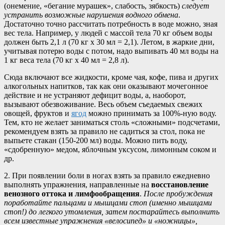
(онемение, «бегание мурашек», слабость, зябкость)
следует
устранить возможные нарушения водного обмена
.
Достаточно точно рассчитать потребность в воде можно, зная
вес тела. Например, у людей с массой тела 70 кг объем воды
должен быть 2,1 л (70 кг х 30 мл = 2,1). Летом, в жаркие дни,
учитывая потерю воды с потом, надо выпивать 40 мл воды на
1 кг веса тела (70 кг х 40 мл = 2,8 л).
Сюда включают все жидкости, кроме чая, кофе, пива и других
алкогольных напитков, так как они оказывают мочегонное
действие и не устраняют дефицит воды, а, наоборот,
вызывают обезвоживание. Весь объем съедаемых свежих
овощей, фруктов и
ягод
можно принимать за 100%-ную воду.
Тем, кто не желает заниматься столь «сложными» подсчетами,
рекомендуем взять за правило не садиться за стол, пока не
выпьете стакан (150-200 мл) воды. Можно пить воду,
«сдобренную» медом, яблочным уксусом, лимонным соком и
др.
2. При появлении боли в ногах взять за правило ежедневно
выполнять упражнения, направленные на
восстановление
венозного оттока и лимфообращения
.
После пробуждения
поработайте пальцами и мышцами стоп (именно мышцами
стоп!) до легкого утомления, затем постарайтесь выполнить
всем известные упражнения «велосипед» и «ножницы»,