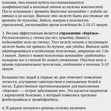
понимая, что таким путем восстанавливается
лимфатический и венозный отток из нижних конечностей.
После вставания с кровати движение начинайте с ходьбы на
пятках и на носках. Вначале это может быть расстояние от
кровати до туалета. Затем, поверив в полезность
упражнений, увеличивайте время хождения до 5-10-15 минут.
3. Весьма эффективным является
упражнение «берёзка»
.
Расположитесь у стены (на пол, кушетку, диван) и
поднимайте ноги на стенку. Угол между ногами и туловищем
может быть от прямого до тупого, как удобно. Вначале надо
адаптироваться к необычному положению, затратив от 2 до
3 минут. Затем в таком положении начинайте «работать»
пальцами ног и стопой до легкого утомления. Опустив ноги и
приняв горизонтальное положение, отдохните в течение 5-10
минут.
Большинство людей в первые же дни отмечают появление
легкости, улучшение самочувствия и уменьшение болей в
ногах. Единственное противопоказание для выполнения
«березки» — острое заболевание вен. Это касается пациентов
с варикозной болезнью, у который появились признаки
флеботромбоза и тромбофлебита.
4. В рацион питьевого режима полезно включать