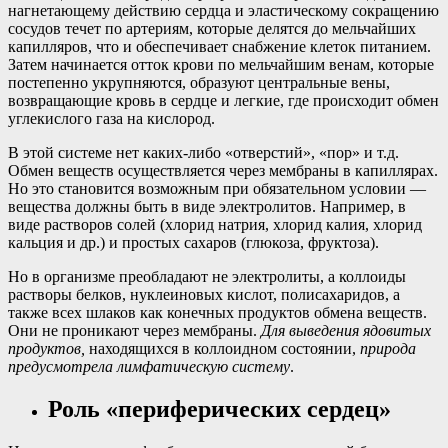
нагнетающему действию сердца и эластическому сокращению
сосудов течет по артериям, которые делятся до мельчайших
капилляров, что и обеспечивает снабжение клеток питанием.
Затем начинается отток крови по мельчайшим венам, которые
постепенно укрупняются, образуют центральные вены,
возвращающие кровь в сердце и легкие, где происходит обмен
углекислого газа на кислород.
В этой системе нет каких-либо «отверстий», «пор» и т.д.
Обмен веществ осуществляется через мембраны в капиллярах.
Но это становится возможным при обязательном условии —
вещества должны быть в виде электролитов. Например, в
виде растворов солей (хлорид натрия, хлорид калия, хлорид
кальция и др.) и простых сахаров (глюкоза, фруктоза).
Но в организме преобладают не электролиты, а коллоиды
растворы белков, нуклеиновых кислот, полисахаридов, а
также всех шлаков как конечных продуктов обмена веществ.
Они не проникают через мембраны.
Для выведения ядовитых
продуктов,
находящихся в коллоидном состоянии,
природа
предусмотрела лимфатическую систему
.
Роль «периферических сердец»