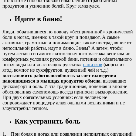
что в итоге способствовало накоплению отработанных
продуктов и усилению болей. Круг замкнулся.
Идите в баню!
Люди, обратившиеся по поводу «беспричинной» хронической
боли в ногах, именно в такой круг и попадают. А самые
активные, грамотные и понимающие, также пострадавшие от
непосильной работы, идут в баню. Зачем? А затем, чтобы
путем легкого и самого физиологичного массажа веником ив
комфортных условиях русской бани, потения и обязательного
питья воды или «настоящих русских»
напитков
(морсы из
ягод, компот из сухофруктов, душевный чай и т.д.)
восстановить работоспособность за счет выведения
накопившихся в мышцах продуктов обмена
, вызвавших
дискомфорт и боль. И эта традиционная, полезная и вполне
обоснованная самопомощь всегда приносит выздоровление.
При двух обязательных условиях: если человек не
сопровождает процедуру алкогольными возлияниями и не
злоупотребил теплом.
Как устранить боль
1. При болях в ногах или появлении неприятных ощущений