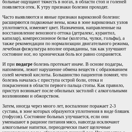
больные ощущают тяжесть в ногах, в области стоп и голеней
появляется отек. К утру признаки болезни проходят.
Часто выявляются и явные признаки варикозной болезни:
расширяются подкожные вены, кожа в зоне варикозных узлов
уплотняется, изменяет цвет. Назначения, направленные на
восстановление венозного оттока (детралекс, курантил,
капилар), компрессионное белье (колготы, чулки, гольфы), а
также рекомендации по нормализации двигательного режима,
лечебная физкультура вполне оправданны, так как улучшают
состояние ног, но хроническая боль все равно сохраняется.
И при
подагре
болезнь протекает иначе. В основе подагры,
напомним, лежит нарушение обмена веществ с образованием
солей мочевой кислоты. Большинство пациентов помнят, что
болезнь началась с приступа острой боли, отека и
покраснения в области первого пальца стопы. Как правило,
приступ возникает после обильных застолий с алкогольными
возлияниями и обжорством.
Затем, иногда через много лет, воспаление поражает 2-3
сустава, в зоне которых образуются уплотнения в виде бляшек
(тофусов). Состояние больных улучшается, если они
уменьшают в рационе питания мясо, навсегда исключают
алкогольные напитки, периодически пьют щелочные