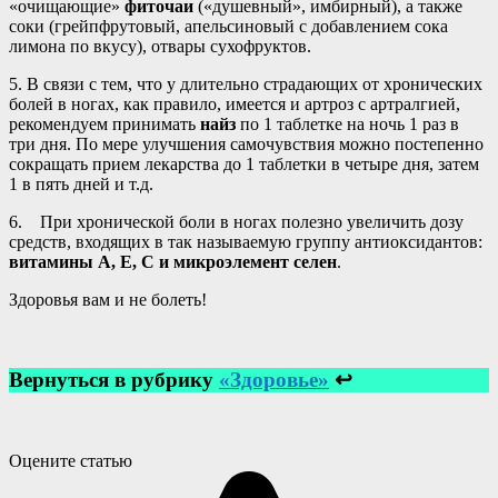
«очищающие»
фиточаи
(«душевный», имбирный), а также
соки (грейпфрутовый, апельсиновый с добавлением сока
лимона по вкусу), отвары сухофруктов.
5. В связи с тем, что у длительно страдающих от хронических
болей в ногах, как правило, имеется и артроз с артралгией,
рекомендуем принимать
найз
по 1 таблетке на ночь 1 раз в
три дня. По мере улучшения самочувствия можно постепенно
сокращать прием лекарства до 1 таблетки в четыре дня, затем
1 в пять дней и т.д.
6. При хронической боли в ногах полезно увеличить дозу
средств, входящих в так называемую группу антиоксидантов:
витамины А, Е, С и микроэлемент селен
.
Здоровья вам и не болеть!
Вернуться в рубрику
«Здоровье»
↩
Оцените статью