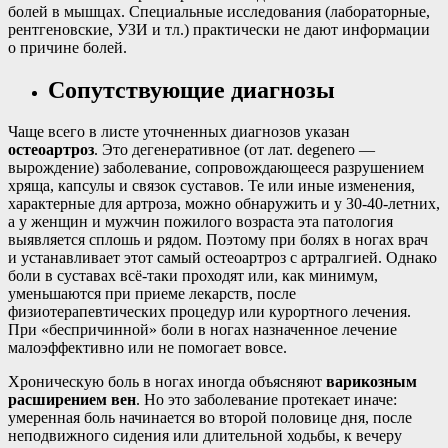
болей в мышцах. Специальные исследования (лабораторные,
рентгеновские, УЗИ и тл.) практически не дают информации
о причине болей.
Сопутствующие диагнозы
Чаще всего в листе уточненных диагнозов указан
остеоартроз
. Это дегенеративное (от лат. degenero —
вырождение) заболевание, сопровождающееся разрушением
хряща, капсулы и связок суставов. Те или иные изменения,
характерные для артроза, можно обнаружить и у 30-40-летних,
а у женщин и мужчин пожилого возраста эта патология
выявляется сплошь и рядом. Поэтому при болях в ногах врач
и устанавливает этот самый остеоартроз с артралгией. Однако
боли в суставах всё-таки проходят или, как минимум,
уменьшаются при приеме лекарств, после
физиотерапевтических процедур или курортного лечения.
При «беспричинной» боли в ногах назначенное лечение
малоэффективно или не помогает вовсе.
Хроническую боль в ногах иногда объясняют
варикозным
расширением вен
. Но это заболевание протекает иначе:
умеренная боль начинается во второй половице дня, после
неподвижного сидения или длительной ходьбы, к вечеру