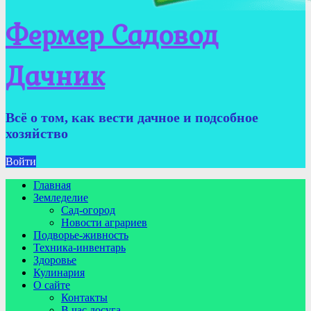
Фермер Садовод
Дачник
Всё о том, как вести дачное и подсобное
хозяйство
Войти
Главная
Земледелие
Сад-огород
Новости аграриев
Подворье-живность
Техника-инвентарь
Здоровье
Кулинария
О сайте
Контакты
В час досуга