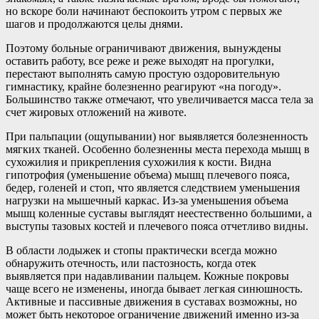
но вскоре боли начинают беспокоить утром с первых же
шагов и продолжаются целы днями.
Поэтому больные ограничивают движения, вынуждены
оставить работу, все реже и реже выходят на прогулки,
перестают выполнять самую простую оздоровительную
гимнастику, крайне болезненно реагируют «на погоду».
Большинство также отмечают, что увеличивается масса тела за
счет жировых отложений на животе.
При пальпации (ощупывании) ног выявляется болезненность
мягких тканей. Особенно болезненны места перехода мышц в
сухожилия и прикрепления сухожилия к кости. Видна
гипотрофия (уменьшение объема) мышц плечевого пояса,
бедер, голеней и стоп, что является следствием уменьшения
нагрузки на мышечный каркас. Из-за уменьшения объема
мышц коленные суставы выглядят неестественно большими, а
выступы тазовых костей и плечевого пояса отчетливо видны.
В области лодыжек и стопы практически всегда можно
обнаружить отечность, или пастозность, когда отек
выявляется при надавливании пальцем. Кожные покровы
чаще всего не изменены, иногда бывает легкая синюшность.
Активные и пассивные движения в суставах возможны, но
может быть некоторое ограничение движений именно из-за