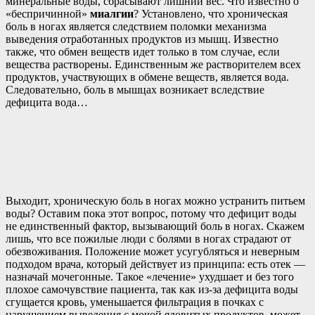
минеральные воды, сбрасывают лишний вес. Что известно о
«беспричинной»
миалгии
? Установлено, что хроническая
боль в ногах является следствием поломки механизма
выведения отработанных продуктов из мышц. Известно
также, что обмен веществ идет только в том случае, если
вещества растворены. Единственным же растворителем всех
продуктов, участвующих в обмене веществ, является вода.
Следовательно, боль в мышцах возникает вследствие
дефицита вода…
Выходит, хроническую боль в ногах можно устранить питьем
воды? Оставим пока этот вопрос, потому что дефицит воды
не единственный фактор, вызывающий боль в ногах. Скажем
лишь, что все пожилые люди с болями в ногах страдают от
обезвоживания. Положение может усугубляться и неверным
подходом врача, который действует из принципа: есть отек —
назначай мочегонные. Такое «лечение» ухудшает и без того
плохое самочувствие пациента, так как из-за дефицита воды
сгущается кровь, уменьшается фильтрация в почках с
нарушением выведения с мочой ядовитых продуктов, может