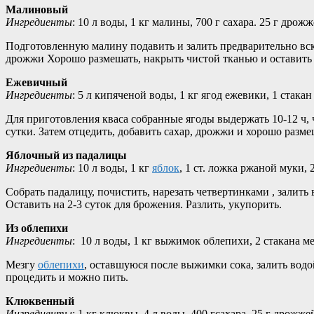
Малиновый
Ингредиенты
: 10 л воды, 1 кг малины, 700 г сахара. 25 г дрож
Подготовленную малину подавить и залить предварительно вски
дрожжи Хорошо размешать, накрыть чистой тканью и оставить ещ
Ежевичный
Ингредиенты
: 5 л кипяченой воды, 1 кг ягод ежевики, 1 стакан
Для приготовления кваса собранные ягоды выдержать 10-12 ч, ч
сутки. Затем отцедить, добавить сахар, дрожжи и хорошо размеш
Яблочный из падалицы
Ингредиенты
: 10 л воды, 1 кг
яблок
, 1 ст. ложка ржаной муки, 
Собрать падалицу, почистить, нарезать четвертинками , залить
Оставить на 2-3 суток для брожения. Разлить, укупорить.
Из облепихи
Ингредиенты
: 10 л воды, 1 кг выжимок облепихи, 2 стакана м
Мезгу
облепихи
, оставшуюся после выжимки сока, залить водой
процедить и можно пить.
Клюквенный
Ингредиенты
: 1 кг клюквы, 4 л воды, 400 гсахара, 25 г дрожже