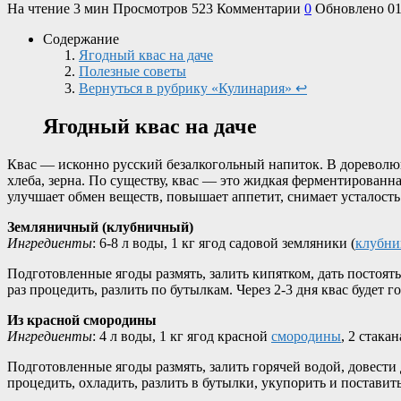
На чтение
3 мин
Просмотров
523
Комментарии
0
Обновлено
01
Содержание
Ягодный квас на даче
Полезные советы
Вернуться в рубрику «Кулинария» ↩
Ягодный квас на даче
Квас — исконно русский безалкогольный напиток. В дореволю
хлеба, зерна. По существу, квас — это жидкая ферментирован
улучшает обмен веществ, повышает аппетит, снимает усталость
Земляничный (клубничный)
Ингредиенты
: 6-8 л воды, 1 кг ягод садовой земляники (
клубни
Подготовленные ягоды размять, залить кипятком, дать постоять
раз процедить, разлить по бутылкам. Через 2-3 дня квас будет го
Из красной смородины
Ингредиенты
: 4 л воды, 1 кг ягод красной
смородины
, 2 стака
Подготовленные ягоды размять, залить горячей водой, довести 
процедить, охладить, разлить в бутылки, укупорить и поставить