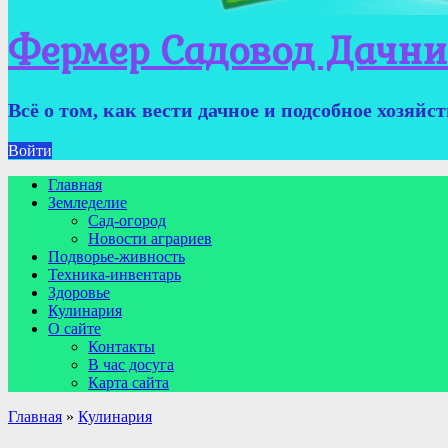
Фермер Садовод Дачни
Всё о том, как вести дачное и подсобное хозяйс
Войти
Главная
Земледелие
Сад-огород
Новости аграриев
Подворье-живность
Техника-инвентарь
Здоровье
Кулинария
О сайте
Контакты
В час досуга
Карта сайта
Главная
»
Кулинария